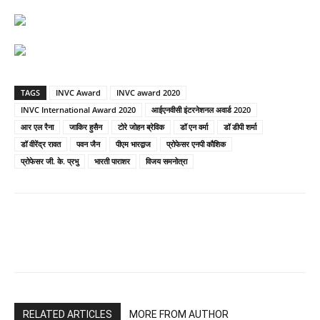
TAGS
INVC Award
INVC award 2020
INVC International Award 2020
आईएनवीसी इंटरनेशनल अवार्ड 2020
आर एल रैना
जाकिर हुसैन
टोरे जोहन ब्रेविक
डॉ एन वर्मा
डॉ डीपी शर्मा
डॉ वीरेंद्र रावत
पवन जैन
पीएम भारद्वाज
प्रोफेसर एनपी कौशिक
प्रोफेसर जी. के. प्रभु
भारती पाराशर
विजय समनोत्रा
RELATED ARTICLES
MORE FROM AUTHOR